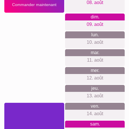
08. août
Commander maintenant
dim.
09. août
lun.
10. août
mar.
11. août
mer.
12. août
jeu.
13. août
ven.
14. août
sam.