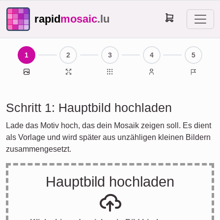
rapid
mosaic
.lu
1
2
3
4
5
Hauptbild
Druckgröße
Einzelbilder
Kontaktdaten
Fertig
Schritt 1: Hauptbild hochladen
Lade das Motiv hoch, das dein Mosaik zeigen soll. Es dient
als Vorlage und wird später aus unzähligen kleinen Bildern
zusammengesetzt.
Hauptbild hochladen