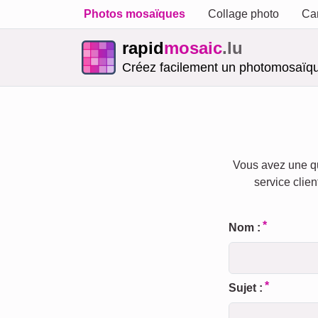
Photos mosaïques
Collage photo
Car
rapid
mosaic
.lu
Créez facilement un photomosaïqu
Vous avez une qu
service clien
Nom :
Sujet :