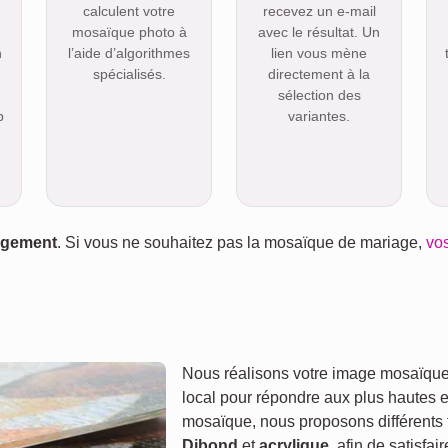
calculent votre
recevez un e-mail
mosaïque photo à
avec le résultat. Un
n
l’aide d’algorithmes
lien vous mène
spécialisés.
directement à la
sélection des
p
variantes.
gagement
. Si vous ne souhaitez pas la mosaïque de mariage,
vo
Nous réalisons votre image mosaïque 
local pour répondre aux plus hautes 
mosaïque, nous proposons différents 
Dibond
et
acrylique
, afin de satisfai