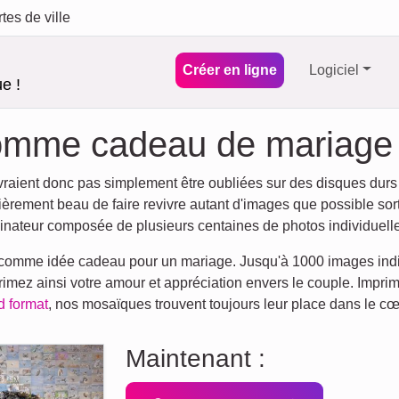
tes de ville
Créer en ligne
Logiciel
e !
omme cadeau de mariage
evraient donc pas simplement être oubliées sur des disques dur
rement beau de faire revivre autant d'images que possible sorti
nateur composée de plusieurs centaines de photos individuell
 comme idée cadeau pour un mariage. Jusqu'à 1000 images indiv
imez ainsi votre amour et appréciation envers le couple. Impr
d format
, nos mosaïques trouvent toujours leur place dans le cœ
Maintenant :