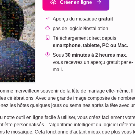
Créer en ligne
Aperçu du mosaïque
gratuit
pas de logiciel/installation
Téléchargement direct depuis
smartphone, tablette, PC ou Mac.
Sous
30 minutes à 2 heures max
,
vous recevrez un aperçu gratuit par e-
mail.
me merveilleux souvenir de la fête de mariage elle-même. Il est
 les célébrations. Avec une grande image composée de nombreu
nez les hôtes quelques jours ou semaines après la fête avec un
 notre outil en ligne facile à utiliser, vous créez facilement v
t être personnalisés. L'algorithme intelligent du logiciel déte
 le mosaïque. Cela fonctionne d'autant mieux que plus vous fo