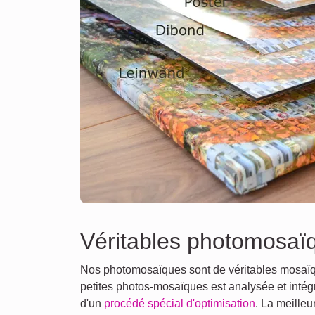
Véritables photomosaï
Nos photomosaïques sont de véritables mosaïq
petites photos-mosaïques est analysée et intégr
d'un
procédé spécial d'optimisation
. La meilleu