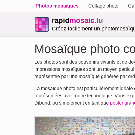
Photos mosaïques
Collage photo
Car
rapid
mosaic
.lu
Créez facilement un photomosaïqu
Mosaïque photo c
Les photos sont des souvenirs vivants et ne d
impressions mosaïques sont un moyen particuliè
représentée par une mosaïque générée par ordi
La mosaïque photo est particulièrement idéale
représentées avec notre technologie. Vous expr
Dibond, ou simplement en tant que
poster gran