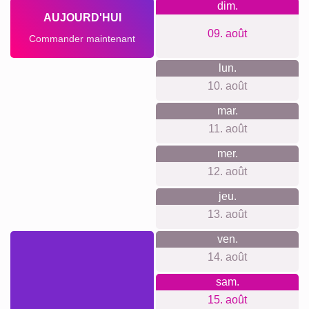
dim.
AUJOURD'HUI
09. août
Commander maintenant
lun.
10. août
mar.
11. août
mer.
12. août
jeu.
13. août
ven.
14. août
sam.
15. août