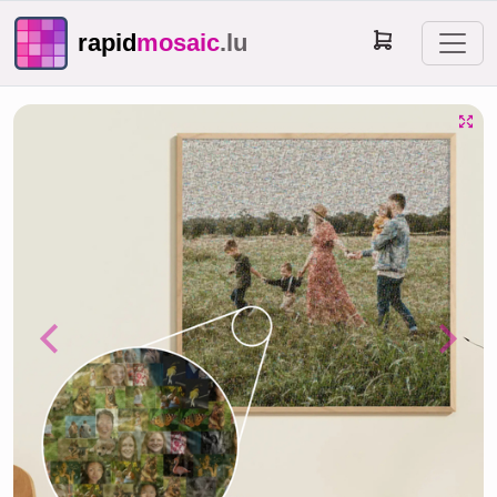
rapid
mosaic
.lu
Previous
Next