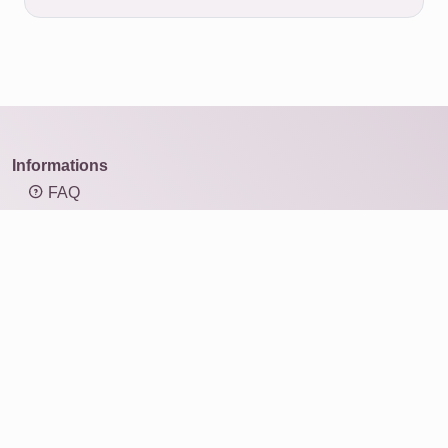
Informations
FAQ
Aperçu des types de mosaïque
Informations : résolution et taille d’image
Informations : format d’image
Photomosaïque
Produits
Idées cadeaux
Impression
Pour les entreprises