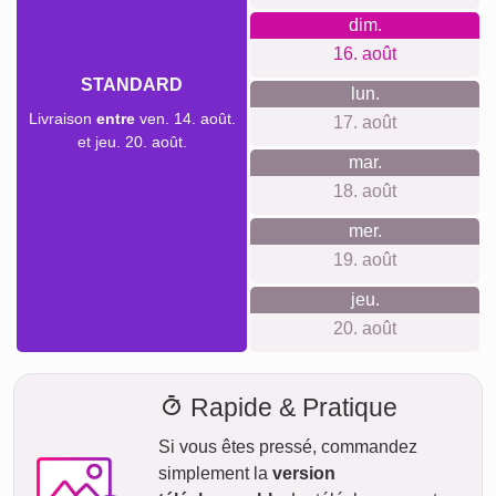
dim.
16. août
STANDARD
lun.
Livraison
entre
ven. 14. août.
17. août
et jeu. 20. août.
mar.
18. août
mer.
19. août
jeu.
20. août
Rapide & Pratique
Si vous êtes pressé, commandez
simplement la
version