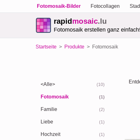
Fotomosaik-Bilder
Fotocollagen
Stad
rapid
mosaic
.lu
Fotomosaik erstellen ganz einfach
Startseite
Produkte
Fotomosaik
Entde
<Alle>
(10)
Fotomosaik
(1)
Familie
(2)
Liebe
(1)
Hochzeit
(1)