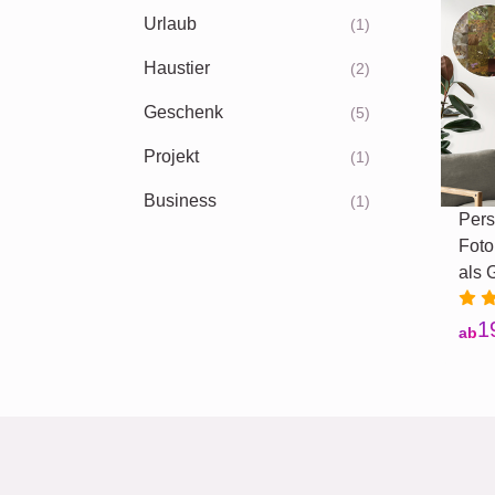
Urlaub
(1)
Haustier
(2)
Geschenk
(5)
Projekt
(1)
Business
(1)
Pers
Foto
als 
1
ab