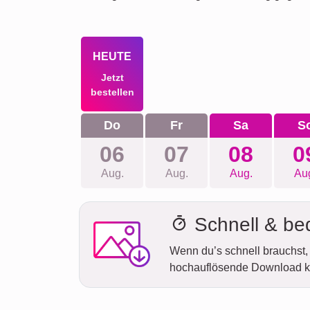
HEUTE
Jetzt
bestellen
Do
Fr
Sa
S
06
07
08
0
Aug.
Aug.
Aug.
Au
Schnell & b
Wenn du’s schnell brauchst, 
hochauflösende Download k