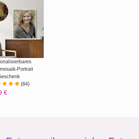
onalisierbares
mosaik-Portrait
Geschenk
(84)
9 €