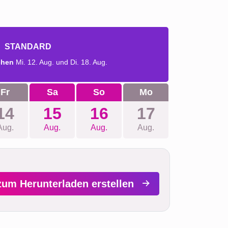
STANDARD
chen
Mi. 12. Aug. und Di. 18. Aug.
Fr
Sa
So
Mo
14
15
16
17
Aug.
Aug.
Aug.
Aug.
zum Herunterladen erstellen