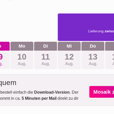
Lieferung
zwis
o
Mo
Di
Mi
Do
9
10
11
12
13
g.
Aug.
Aug.
Aug.
Aug.
equem
Mosaik 
bestell einfach die
Download-Version
. Der
ommt in ca.
5 Minuten per Mail
direkt zu dir