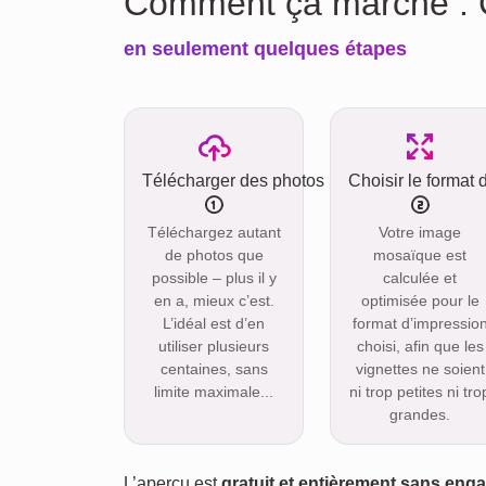
Comment ça marche : C
en seulement quelques étapes
Télécharger des photos
Choisir le format 
Téléchargez autant
Votre image
de photos que
mosaïque est
possible – plus il y
calculée et
en a, mieux c’est.
optimisée pour le
L’idéal est d’en
format d’impressio
utiliser plusieurs
choisi, afin que les
centaines, sans
vignettes ne soient
limite maximale...
ni trop petites ni tro
grandes.
L’aperçu est
gratuit et entièrement sans en