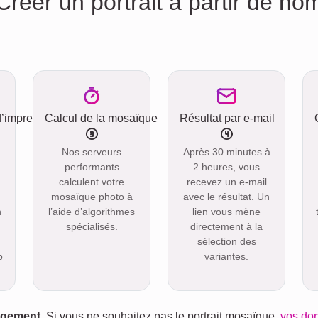
réer un portrait à partir de n
d’impression
Calcul de la mosaïque
Résultat par e-mail
Nos serveurs
Après 30 minutes à
performants
2 heures, vous
calculent votre
recevez un e-mail
mosaïque photo à
avec le résultat. Un
n
l’aide d’algorithmes
lien vous mène
spécialisés.
directement à la
sélection des
p
variantes.
gagement
. Si vous ne souhaitez pas le portrait mosaïque,
vos do